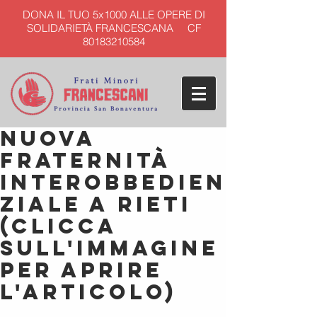
DONA IL TUO 5x1000 ALLE OPERE DI
SOLIDARIETÀ FRANCESCANA CF
80183210584
Nuova
fraternità
interobbedien
ziale a Rieti
(clicca
sull'immagine
per aprire
l'articolo)