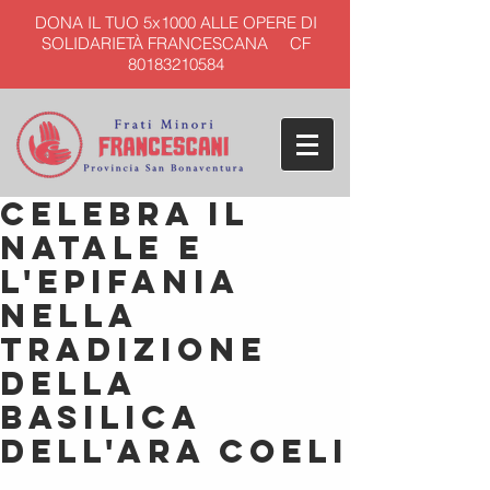
DONA IL TUO 5x1000 ALLE OPERE DI
SOLIDARIETÀ FRANCESCANA CF
80183210584
Celebra il
Natale e
l'Epifania
nella
tradizione
della
Basilica
dell'Ara Coeli