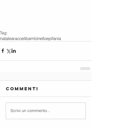
Tag:
natale
aracoeli
bambinello
epifania
Commenti
Scrivi un commento...