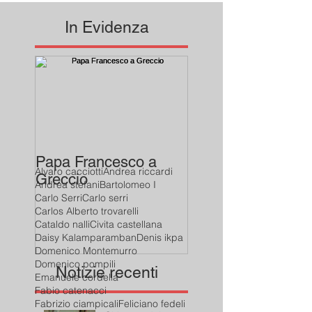
In Evidenza
Papa Francesco a
Alvaro cacciotti
Andrea riccardi
Greccio
Andrea stefani
Bartolomeo I
Carlo Serri
Carlo serri
Carlos Alberto trovarelli
Cataldo nalli
Civita castellana
Daisy Kalamparamban
Denis ikpa
Domenico Montemurro
Domenico pompili
Notizie recenti
Emanuele cordella
Fabio catenacci
Fabrizio ciampicali
Feliciano fedeli