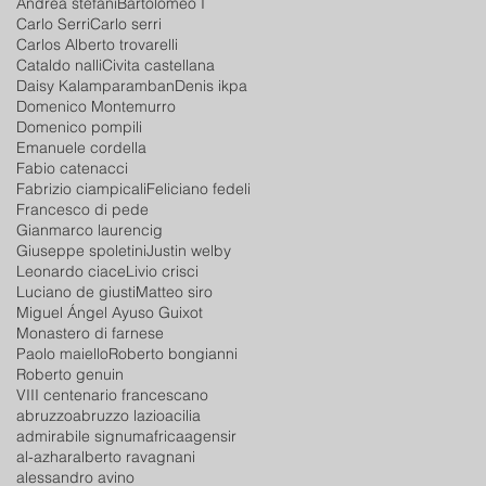
Andrea stefani
Bartolomeo I
Carlo Serri
Carlo serri
Carlos Alberto trovarelli
Cataldo nalli
Civita castellana
Daisy Kalamparamban
Denis ikpa
Domenico Montemurro
Domenico pompili
Emanuele cordella
Fabio catenacci
Fabrizio ciampicali
Feliciano fedeli
Francesco di pede
Gianmarco laurencig
Giuseppe spoletini
Justin welby
Leonardo ciace
Livio crisci
Luciano de giusti
Matteo siro
Miguel Ángel Ayuso Guixot
Monastero di farnese
Paolo maiello
Roberto bongianni
Roberto genuin
VIII centenario francescano
abruzzo
abruzzo lazio
acilia
admirabile signum
africa
agensir
al-azhar
alberto ravagnani
alessandro avino