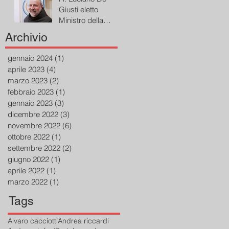
Giusti eletto
Ministro della
Provincia di San
Archivio
Bonaventura dei
Frati Minori
gennaio 2024
(1)
1 post
aprile 2023
(4)
4 post
marzo 2023
(2)
2 post
febbraio 2023
(1)
1 post
gennaio 2023
(3)
3 post
dicembre 2022
(3)
3 post
novembre 2022
(6)
6 post
ottobre 2022
(1)
1 post
settembre 2022
(2)
2 post
giugno 2022
(1)
1 post
aprile 2022
(1)
1 post
marzo 2022
(1)
1 post
Tags
Alvaro cacciotti
Andrea riccardi