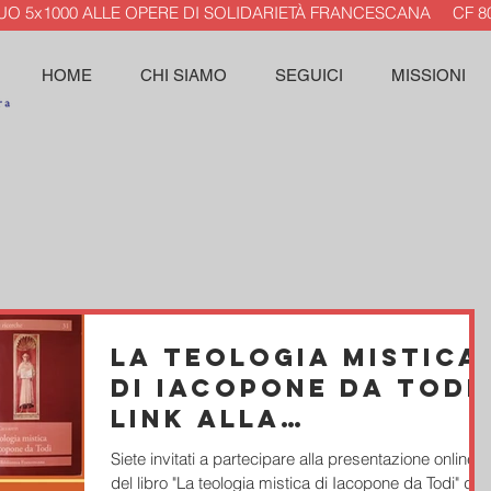
TUO 5x1000 ALLE OPERE DI SOLIDARIETÀ FRANCESCANA CF 80
HOME
CHI SIAMO
SEGUICI
MISSIONI
La teologia mistica
di Iacopone da Todi.
Link alla
presentazione del 1
Siete invitati a partecipare alla presentazione online
marzo.
del libro "La teologia mistica di Iacopone da Todi" del