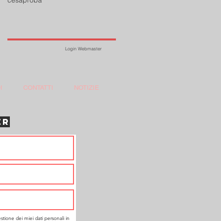
Login Webmaster
I
CONTATTI
NOTIZIE
ER
estione dei miei dati personali in