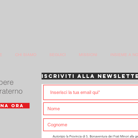
E
CHI SIAMO
SEGUICI
MISSIONI
INSIEME A NO
ISCRIVITI ALLA NEWSLETT
opere
raterno
NA ORA
Autorizzo la Provincia di S. Bonaventura dei Frati Minori alla g