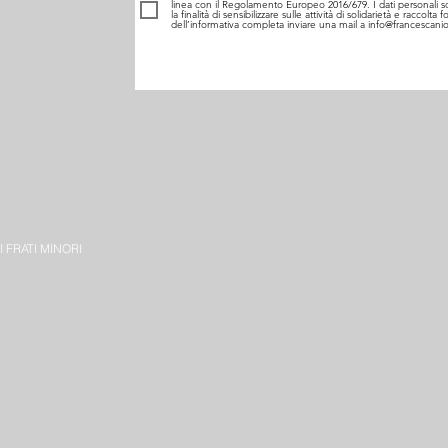
linea con il Regolamento Europeo 2016/679. I dati personali 
la finalità di sensibilizzare sulle attività di solidarietà e raccolt
dell’informativa completa inviare una mail a info@francescanio
 FRATI MINORI