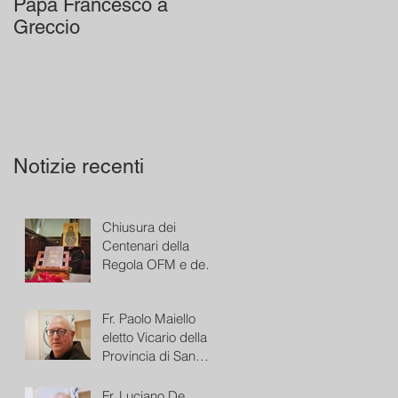
Papa Francesco a
Greccio
Notizie recenti
Chiusura dei
Centenari della
Regola OFM e del
Presepe di Greccio
Fr. Paolo Maiello
eletto Vicario della
Provincia di San
Bonaventura
Fr. Luciano De