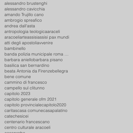
alessandro brustenghi
alessandro cavicchia
amando Trujillo cano
ambrogio spreafico
andrea dall'asta
antropologia teologica
araceli
aracoeli
arte
assisi
assisi pax mundi
atti degli apostoli
avvenire
bambinello
banda polizia municipale roma capitale
barbara aniello
barbara pisano
basilica san bernardino
beata Antonia da Firenze
bellegra
bene comune
cammino di francesco
campello sul clitunno
capitolo 2023
capitolo generale ofm 2021
capitolo provinciale
capitolo2020
caritas
casa comune
casapalatino
catechesi
cei
centenario francescano
centro culturale aracoeli
cesaproba