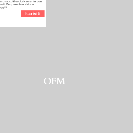
sono raccolti esclusivamente con
a fondi. Per prendere visione
ggi.it
Iscriviti