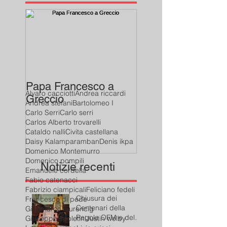
Papa Francesco a
Alvaro cacciotti
Andrea riccardi
Greccio
Andrea stefani
Bartolomeo I
Carlo Serri
Carlo serri
Carlos Alberto trovarelli
Cataldo nalli
Civita castellana
Daisy Kalamparamban
Denis ikpa
Domenico Montemurro
Domenico pompili
Notizie recenti
Emanuele cordella
Fabio catenacci
Fabrizio ciampicali
Feliciano fedeli
Chiusura dei
Francesco di pede
Centenari della
Gianmarco laurencig
Regola OFM e del
Giuseppe spoletini
Justin welby