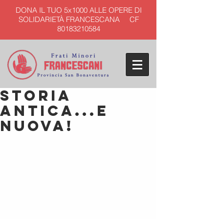
DONA IL TUO 5x1000 ALLE OPERE DI
SOLIDARIETÀ FRANCESCANA CF
80183210584
Storia
antica...e
nuova!