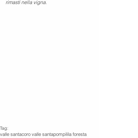
rimasti nella vigna.
Tag:
valle santa
coro valle santa
pompili
la foresta