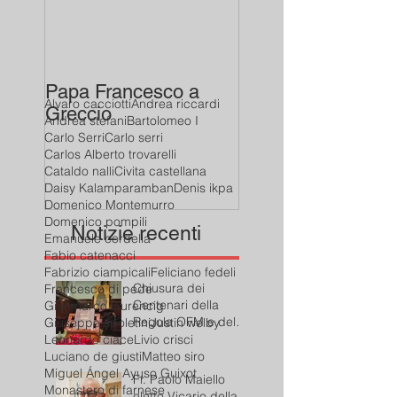
Papa Francesco a
Alvaro cacciotti
Andrea riccardi
Greccio
Andrea stefani
Bartolomeo I
Carlo Serri
Carlo serri
Carlos Alberto trovarelli
Cataldo nalli
Civita castellana
Daisy Kalamparamban
Denis ikpa
Domenico Montemurro
Domenico pompili
Notizie recenti
Emanuele cordella
Fabio catenacci
Fabrizio ciampicali
Feliciano fedeli
Chiusura dei
Francesco di pede
Centenari della
Gianmarco laurencig
Regola OFM e del
Giuseppe spoletini
Justin welby
Presepe di Greccio
Leonardo ciace
Livio crisci
Luciano de giusti
Matteo siro
Miguel Ángel Ayuso Guixot
Fr. Paolo Maiello
Monastero di farnese
eletto Vicario della