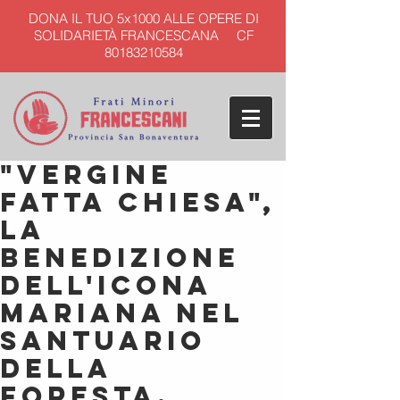
DONA IL TUO 5x1000 ALLE OPERE DI
SOLIDARIETÀ FRANCESCANA CF
80183210584
"Vergine
fatta Chiesa",
la
benedizione
dell'icona
mariana nel
Santuario
della
Foresta.