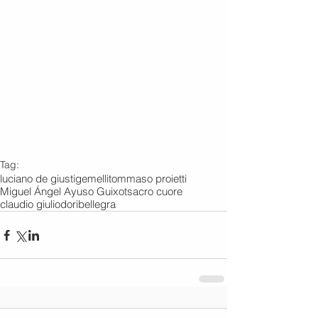
Tag:
luciano de giusti
gemelli
tommaso proietti
Miguel Ángel Ayuso Guixot
sacro cuore
claudio giuliodori
bellegra