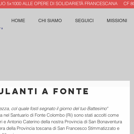
TUO 5x1000 ALLE OPERE DI SOLIDARIETÀ FRANCESCANA CF 80
HOME
CHI SIAMO
SEGUICI
MISSIONI
ulanti a Fonte
zza, col quale fosti segnato il giorno del tuo Battesimo"
 nel Santuario di Fonte Colombo (Ri) sono stati accolti come 
eri e Antonio Caterino della nostra Provincia di San Bonaventura 
iera della Provincia toscana di San Francesco Stimmatizzato e 