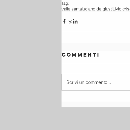
Tag:
valle santa
luciano de giusti
Livio cris
Commenti
Scrivi un commento...