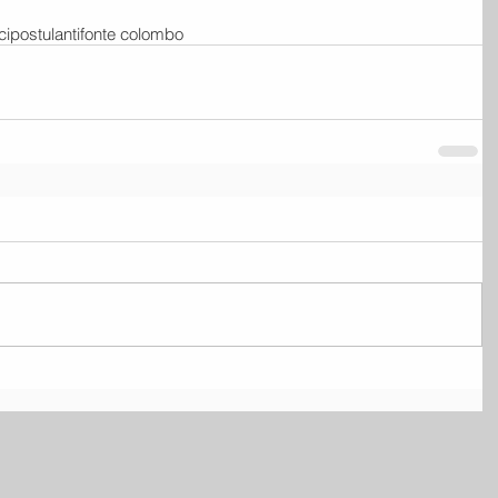
ci
postulanti
fonte colombo