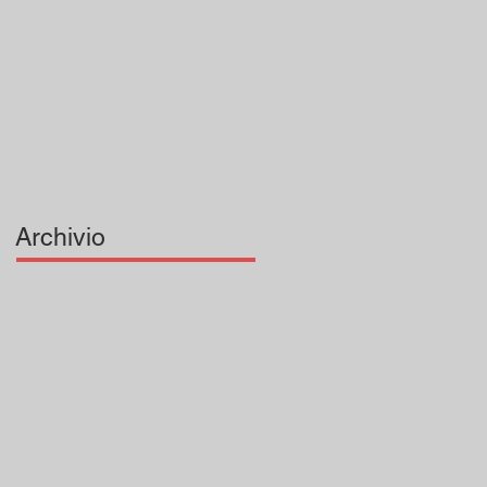
Provincia di San
Bonaventura dei
Frati Minori
Archivio