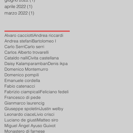
aprile 2022
(1)
1 post
marzo 2022
(1)
1 post
Alvaro cacciotti
Andrea riccardi
Andrea stefani
Bartolomeo I
Carlo Serri
Carlo serri
Carlos Alberto trovarelli
Cataldo nalli
Civita castellana
Daisy Kalamparamban
Denis ikpa
Domenico Montemurro
Domenico pompili
Emanuele cordella
Fabio catenacci
Fabrizio ciampicali
Feliciano fedeli
Francesco di pede
Gianmarco laurencig
Giuseppe spoletini
Justin welby
Leonardo ciace
Livio crisci
Luciano de giusti
Matteo siro
Miguel Ángel Ayuso Guixot
Monastero di farnese