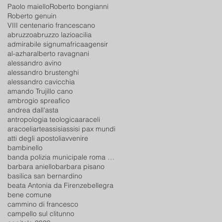
Paolo maiello
Roberto bongianni
Roberto genuin
VIII centenario francescano
abruzzo
abruzzo lazio
acilia
admirabile signum
africa
agensir
al-azhar
alberto ravagnani
alessandro avino
alessandro brustenghi
alessandro cavicchia
amando Trujillo cano
ambrogio spreafico
andrea dall'asta
antropologia teologica
araceli
aracoeli
arte
assisi
assisi pax mundi
atti degli apostoli
avvenire
bambinello
banda polizia municipale roma capitale
barbara aniello
barbara pisano
basilica san bernardino
beata Antonia da Firenze
bellegra
bene comune
cammino di francesco
campello sul clitunno