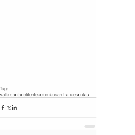
Tag:
valle santa
rieti
fontecolombo
san francesco
tau