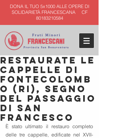
DONA IL TUO 5x1000 ALLE OPERE DI
SOLIDARIETÀ FRANCESCANA CF
80183210584
Restaurate le
cappelle di
Fontecolomb
o (Ri), segno
del passaggio
di San
Francesco
È stato ultimato il restauro completo 
delle tre cappelle, edificate nel XVII-