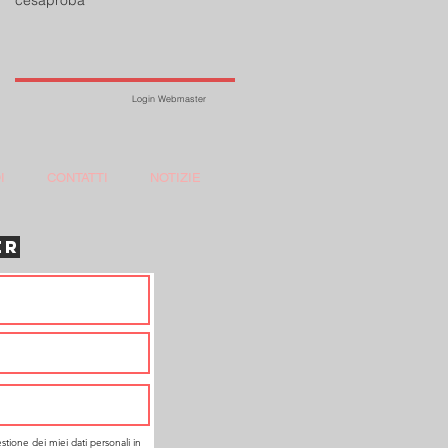
Login Webmaster
I
CONTATTI
NOTIZIE
ER
estione dei miei dati personali in