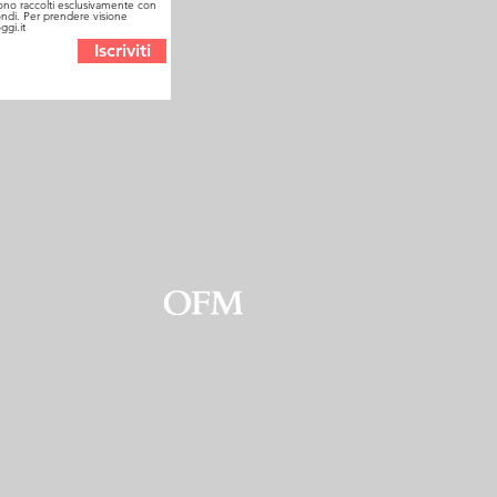
sono raccolti esclusivamente con
a fondi. Per prendere visione
ggi.it
Iscriviti