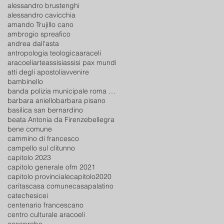
alessandro brustenghi
alessandro cavicchia
amando Trujillo cano
ambrogio spreafico
andrea dall'asta
antropologia teologica
araceli
aracoeli
arte
assisi
assisi pax mundi
atti degli apostoli
avvenire
bambinello
banda polizia municipale roma capitale
barbara aniello
barbara pisano
basilica san bernardino
beata Antonia da Firenze
bellegra
bene comune
cammino di francesco
campello sul clitunno
capitolo 2023
capitolo generale ofm 2021
capitolo provinciale
capitolo2020
caritas
casa comune
casapalatino
catechesi
cei
centenario francescano
centro culturale aracoeli
cesaproba