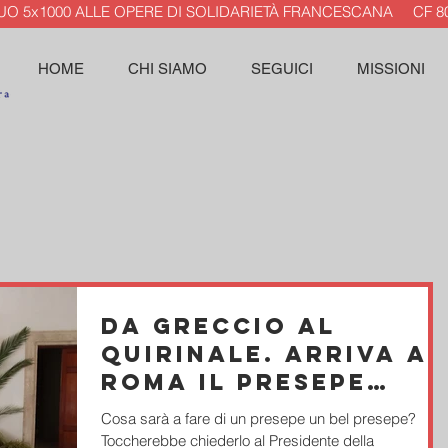
TUO 5x1000 ALLE OPERE DI SOLIDARIETÀ FRANCESCANA CF 80
HOME
CHI SIAMO
SEGUICI
MISSIONI
Da Greccio al
Quirinale. Arriva a
Roma il presepe
preferito del
Cosa sarà a fare di un presepe un bel presepe?
Presidente
Toccherebbe chiederlo al Presidente della