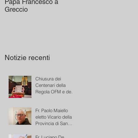
Papa Francesco a
Greccio
Notizie recenti
Chiusura dei
Centenari della
Regola OFM e del
Presepe di Greccio
Fr. Paolo Maiello
eletto Vicario della
Provincia di San
Bonaventura
Fr. Luciano De