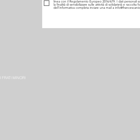
linea con il Regolamento Europeo 2016/679. I dati personali 
la finalità di sensibilizzare sulle attività di solidarietà e raccolt
dell’informativa completa inviare una mail a info@francescanio
 FRATI MINORI