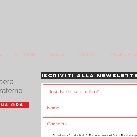
E
CHI SIAMO
SEGUICI
MISSIONI
INSIEME A NO
ISCRIVITI ALLA NEWSLETT
opere
raterno
NA ORA
Autorizzo la Provincia di S. Bonaventura dei Frati Minori alla g