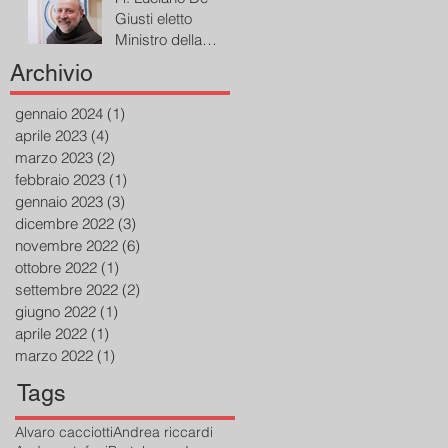
Giusti eletto
Ministro della
Provincia di San
Archivio
Bonaventura dei
Frati Minori
gennaio 2024
(1)
1 post
aprile 2023
(4)
4 post
marzo 2023
(2)
2 post
febbraio 2023
(1)
1 post
gennaio 2023
(3)
3 post
dicembre 2022
(3)
3 post
novembre 2022
(6)
6 post
ottobre 2022
(1)
1 post
settembre 2022
(2)
2 post
giugno 2022
(1)
1 post
aprile 2022
(1)
1 post
marzo 2022
(1)
1 post
Tags
Alvaro cacciotti
Andrea riccardi