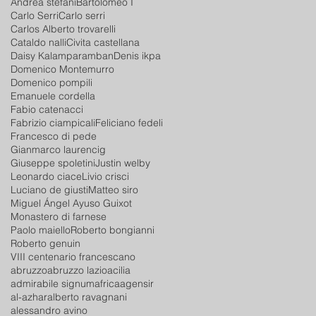
Andrea stefani
Bartolomeo I
Carlo Serri
Carlo serri
Carlos Alberto trovarelli
Cataldo nalli
Civita castellana
Daisy Kalamparamban
Denis ikpa
Domenico Montemurro
Domenico pompili
Emanuele cordella
Fabio catenacci
Fabrizio ciampicali
Feliciano fedeli
Francesco di pede
Gianmarco laurencig
Giuseppe spoletini
Justin welby
Leonardo ciace
Livio crisci
Luciano de giusti
Matteo siro
Miguel Ángel Ayuso Guixot
Monastero di farnese
Paolo maiello
Roberto bongianni
Roberto genuin
VIII centenario francescano
abruzzo
abruzzo lazio
acilia
admirabile signum
africa
agensir
al-azhar
alberto ravagnani
alessandro avino