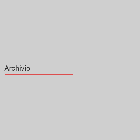
Provincia di San
Bonaventura dei
Frati Minori
Archivio