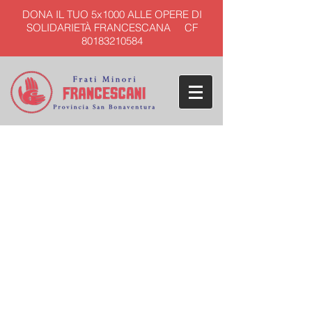
DONA IL TUO 5x1000 ALLE OPERE DI
SOLIDARIETÀ FRANCESCANA CF
80183210584