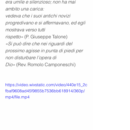
era umile e silenzioso; non ha mai 
ambito una carica:
vedeva che i suoi antichi novizi 
progredivano e si affermavano, ed egli 
mostrava verso tutti
rispetto»
 (P. Giuseppe Talone)
«Si può dire che nei riguardi del 
prossimo agisse in punta di piedi per 
non disturbare l’opera di
Dio» 
(Rev. Romolo Camponeschi)
https://video.wixstatic.com/video/440e15_2c
fbaf9608ad45f9855b7536bb618914/360p/
mp4/file.mp4