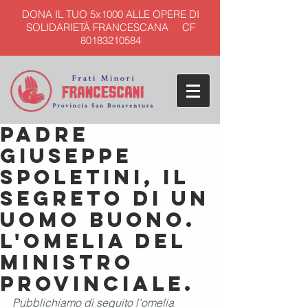
DONA IL TUO 5x1000 ALLE OPERE DI
SOLIDARIETÀ FRANCESCANA CF
80183210584
Padre
Giuseppe
Spoletini, il
segreto di un
uomo buono.
L'omelia del
ministro
provinciale.
Pubblichiamo di seguito l'omelia 