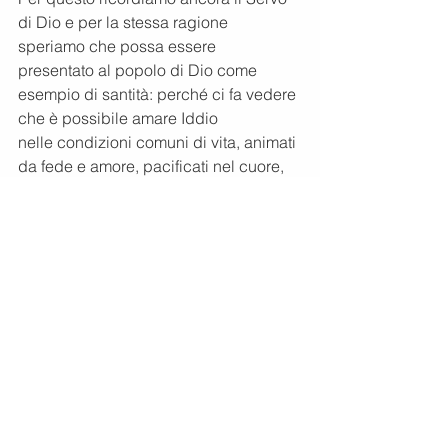
di Dio e per la stessa ragione 
speriamo che possa essere
presentato al popolo di Dio come 
esempio di santità: perché ci fa vedere 
che è possibile amare Iddio
nelle condizioni comuni di vita, animati 
da fede e amore, pacificati nel cuore, 
capaci di amare sino in
fondo. A noi frati minori p. Giuseppe fa 
sentire il profumo di una vita 
francescana forse oggi lontana
da noi nei modi e nei linguaggi, ma nel 
suo nucleo sempre attuale:
la vita di chi impara a dimenticare se 
stesso per consegnarsi a Dio sui passi 
di Gesù, povero e
crocefisso: ci invita così a non 
rassegnarci. È possibile vivere il 